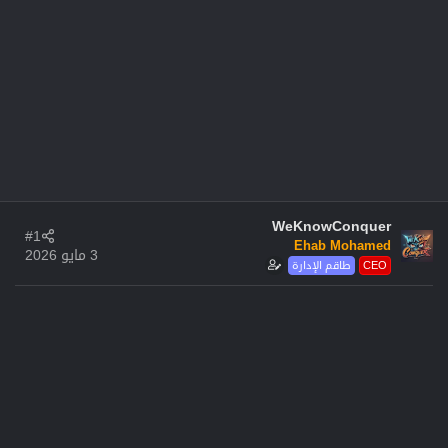
WeKnowConquer
#1
Ehab Mohamed
3 مايو 2026
CEO
طاقم الإدارة