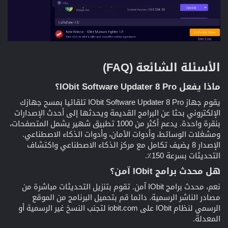
الأسئلة الشائعة (FAQ)​
ماذا يفعل IObit Software Updater 8 Pro؟​
يقوم جهاز IObit Software Updater 8 Pro تلقائيا بمسح جهازك
الإلكتروني بحثا عن البرامج القديمة ويحدثها إلى أحدث الإصدارات
بنقرة واحدة. يدعم أكثر من 1000 تطبيق شهير يشمل المتصفحات،
ومشغلات الوسائط، وأدوات الأمان، وأدوات الذكاء الاصطناعي.
الإصدار 8 يضيف تكامل مع مركز الذكاء الاصطناعي واكتشاف
التحديثات بسرعة 150٪.
هل محدث برامج IObit آمن؟​
نعم، محدث برامج IObit آمن. تقوم بتنزيل التحديثات مباشرة من
مصادر الناشر الرسمية. دائما قم بتحميل البرنامج من الموقع
الرسمي لنظام IObit على iobit.com لتجنب النسخ غير الرسمية أو
المعدلة.