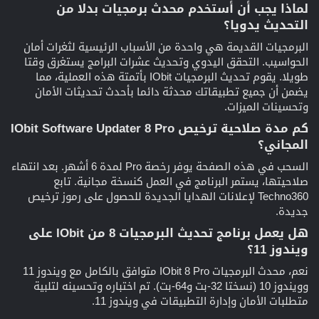
لماذا يجب أن أستخدم محدث برمجيات بدلا من
التحديث يدويا؟​
البرمجيات القديمة هي واحدة من الأسباب الرئيسية لثغرات أمان
الحواسيب. التحقق اليدوي وتحديث عشرات البرامج يستغرق وقتا
طويلا. يقوم تحديث البرمجيات IObit بأتمتة هذه العملية، مما
يضمن أن جميع تطبيقاتك محدثة دائما بأحدث تحديثات الأمان
وتحسينات الميزات.
كم مدة صلاحية ترخيص IObit Software Updater 8 Pro
المجاني؟​
السحب في هذه الصفحة يوفر رخصة Pro لمدة 6 أشهر. بعد انتهاء
صلاحيتها، يستمر البرنامج في العمل كنسخة مجانية. تابع
Techno360 لإعلانات الهدايا الجديدة للحصول على رموز ترخيص
جديدة.
هل يعمل برنامج تحديث البرمجيات 8 من IObit على
ويندوز 11؟​
نعم، محدث البرمجيات IObit 8 Pro متوافق بالكامل مع ويندوز 11
وويندوز 10 (نسختا 32-بت و64-بت). تم اختباره وتحسينه لتلبية
متطلبات الأمان وإدارة التطبيقات في ويندوز 11.