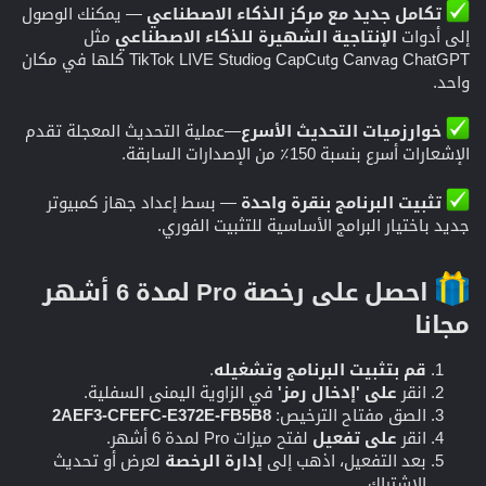
تكامل جديد مع مركز الذكاء الاصطناعي
— يمكنك الوصول
إلى أدوات
الإنتاجية الشهيرة للذكاء الاصطناعي
مثل
ChatGPT وCanva وCapCut وTikTok LIVE Studio كلها في مكان
واحد.
خوارزميات التحديث الأسرع
—عملية التحديث المعجلة تقدم
الإشعارات أسرع بنسبة 150٪ من الإصدارات السابقة.
تثبيت البرنامج بنقرة واحدة
— بسط إعداد جهاز كمبيوتر
جديد باختيار البرامج الأساسية للتثبيت الفوري.
احصل على رخصة Pro لمدة 6 أشهر
مجانا
قم بتثبيت البرنامج وتشغيله
.
انقر
على 'إدخال رمز'
في الزاوية اليمنى السفلية.
الصق مفتاح الترخيص:
2AEF3-CFEFC-E372E-FB5B8
انقر
على تفعيل
لفتح ميزات Pro لمدة 6 أشهر.
بعد التفعيل، اذهب إلى
إدارة الرخصة
لعرض أو تحديث
الاشتراك