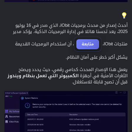
أحدث إصدار من محدث برمجيات IObit، الذي صدر في 16 يوليو
2025، يعد تحسنا هائلا في إدارة البرمجيات الذكية. يؤكد مدير
منتجات IObit،
، أن استخدام البرمجيات القديمة
متابعة
يشكل أكبر خطر على أمان النظام.
يعمل هذا الإصدار المحدث كحامي رقمي، حيث يحدد ويصلح
الثغرات الأمنية في أجهزة
الكمبيوتر التي تعمل بنظام ويندوز
قبل أن تصبح قابلة للاستغلال.