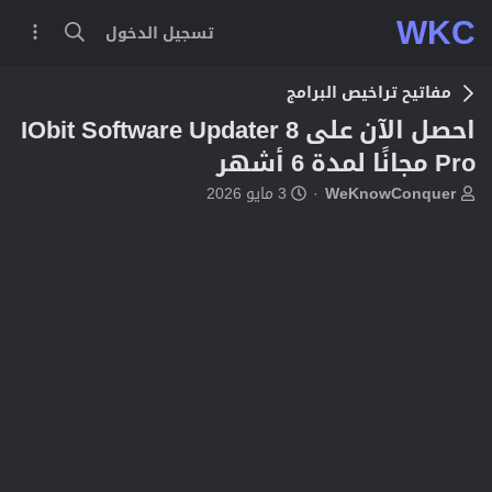
WKC
تسجيل الدخول
مفاتيح تراخيص البرامج
احصل الآن على IObit Software Updater 8
Pro مجانًا لمدة 6 أشهر
ب
ت
WeKnowConquer
3 مايو 2026
ا
ا
د
ر
ئ
ي
ا
خ
ل
ا
م
ل
و
ب
ض
د
و
ء
ع