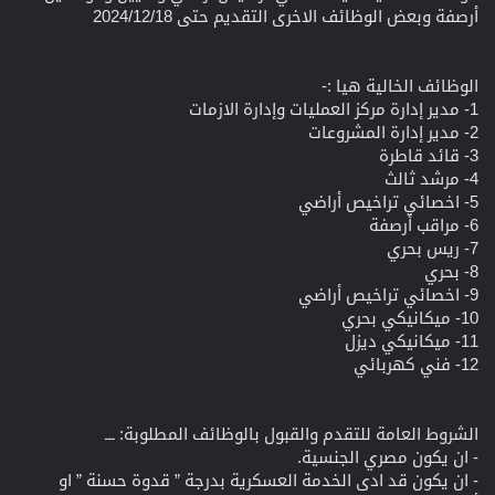
أرصفة وبعض الوظائف الاخرى التقديم حتى 2024/12/18
الوظائف الخالية هيا :-
1- مدير إدارة مركز العمليات وإدارة الازمات
2- مدير إدارة المشروعات
3- قائد قاطرة
4- مرشد ثالث
5- اخصائي تراخيص أراضي
6- مراقب أرصفة
7- ريس بحري
8- بحري
9- اخصائي تراخيص أراضي
10- ميكانيكي بحري
11- ميكانيكي ديزل
12- فني كهربائي
الشروط العامة للتقدم والقبول بالوظائف المطلوبة: ـــ
- ان يكون مصري الجنسية.
- ان يكون قد ادى الخدمة العسكرية بدرجة ” قدوة حسنة ” او