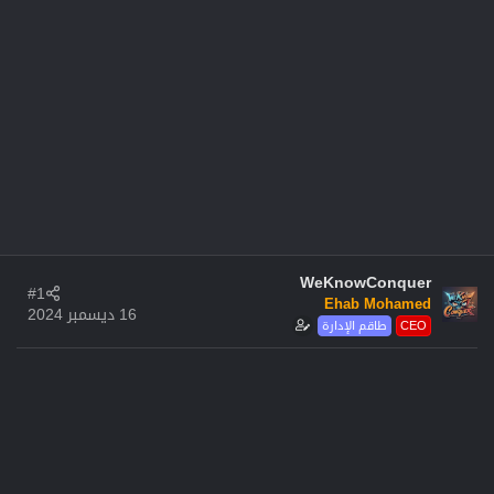
WeKnowConquer
#1
Ehab Mohamed
16 ديسمبر 2024
CEO
طاقم الإدارة