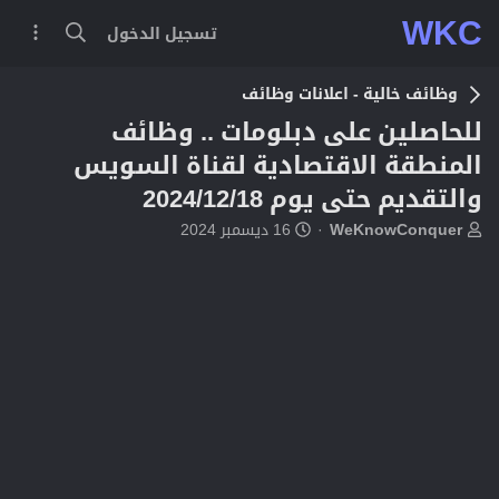
WKC
تسجيل الدخول
وظائف خالية - اعلانات وظائف
للحاصلين على دبلومات .. وظائف
المنطقة الاقتصادية لقناة السويس
والتقديم حتى يوم 2024/12/18
ب
ت
WeKnowConquer
16 ديسمبر 2024
ا
ا
د
ر
ئ
ي
ا
خ
ل
ا
م
ل
و
ب
ض
د
و
ء
ع