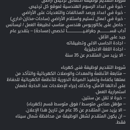
شروط التقديم لوظيفة أخصائى ترخيص اراضى
- خبرة في اعداد الرسوم الهندسية لموقع كل ترخيص.
- خبرة في اعداد ورصد المخالفات والتعديات على الأراضي
- خبرة في اعمال تسليم واستلام الأراضي (ساحات-مخازن-اداري)
- حاصل على بكالوريوس هندسي مناسب لطبيعة العمل / ليسانس
آداب قســـــــــــم جغرافـيــــــــــــــــــا تخصص (مساحة) – بتقدير عام
جيد على الأقل.
- اجادة الحاسب الالي وتطبيقاته
- اجادة اللغة الانجليزية
- الا يزيد سن المتقدم عن 35 سنة
شروط التقديم لوظيفة فنى كهرباء
– متابعة الأنظمة والمعدات والوصلات الكهربائية والتأكد من
عملها بكفاءة وتنفيذ الصيانة الدورية للأنظمة الكهربائية للحفاظ
على أدائها الأمثل، وكذلك إجراء الإصلاحات عند الحاجة لضمان
استمرارية العمل.
– خبرة لا تقل عن سنتين.
– مؤهل صناعي متوسط / فوق متوسط قسم (كهرباء)
– الا يزيد سن المتقدم عن 35 عام من تاريخ هذا الإعلان.
– ان يكون المتقدم لشغل الوظيفة من محافظة شمال سيناء
فقط.