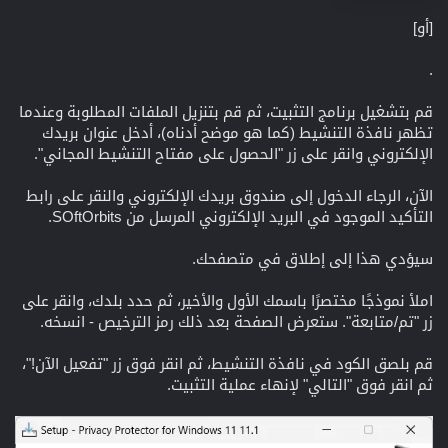
[أو]
.
قم بتشغيل برنامج التثبيت، ثم قم بتنزيل الملفات المطلوبة وعندما
تظهر نافذة التنشيط (كما هو موضح أدناه)، أدخل عنوان بريدك
الإلكتروني وانقر على زر "الحصول على مفتاح التنشيط المجاني".
الآن، الرجاء الدخول إلى صندوق بريدك الإلكتروني والنقر على رابط
التأكيد الموجود في البريد الإلكتروني المرسل من SOftOrbits.
سيؤدي هذا إلى إطلاق
في متصفحك.
املأ نموذجًا مختصرًا باسمك الأول والأخير، ثم حدد بلدك، وانقر على
زر "تم/متابعة". ستعرض الصفحة بعد ذلك رمز الترخيص - انسخه.
قم بلصق الكود في نافذة التنشيط، ثم انقر فوق زر "تفعيل الآن!"،
ثم انقر فوق "التالي" لإنهاء عملية التثبيت.