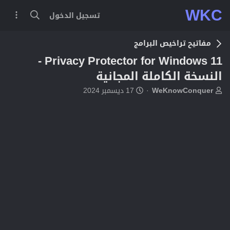
WKC
تسجيل الدخول
مفاتيح تراخيص البرامج
Privacy Protector for Windows 11 -
النسخة الكاملة المجانية
ب
ت
WeKnowConquer
17 ديسمبر 2024
ا
ا
د
ر
ئ
ي
ا
خ
ل
ا
م
ل
و
ب
ض
د
و
ء
ع