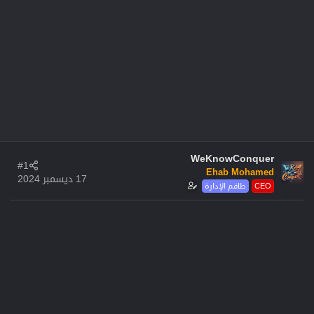
WeKnowConquer
#1
Ehab Mohamed
17 ديسمبر 2024
CEO
طاقم الإدارة