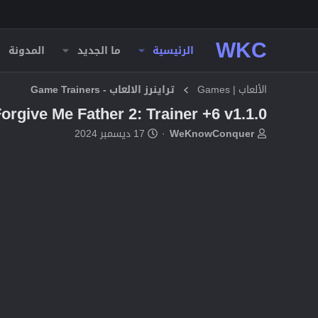
WKC
الرئيسية
ما الجديد
المدونة
الألعاب | Games
تراينرز الالعاب - Game Trainers
orgive Me Father 2: Trainer +6 v1.1.0
ب
ت
WeKnowConquer
17 ديسمبر 2024
ا
ا
د
ر
ئ
ي
ا
خ
ل
ا
م
ل
و
ب
ض
د
و
ء
ع