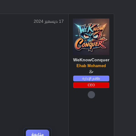
17 ديسمبر 2024
WeKnowConquer
Ehab Mohamed
طاقم الإدارة
CEO
4 ديسمبر 2024
2,719
3
38
متابعة