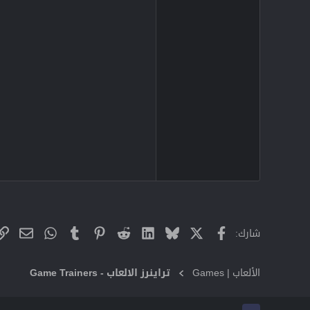
X
فيسبوك
Bluesky
LinkedIn
Reddit
Pinterest
Tumblr
WhatsApp
البريد
شارك:
الألعاب | Games
تراينرز الالعاب - Game Trainers