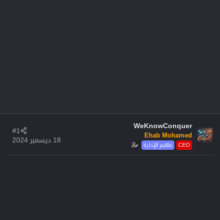
WeKnowConquer
#1
Ehab Mohamed
18 ديسمبر 2024
CEO
طاقم الإدارة