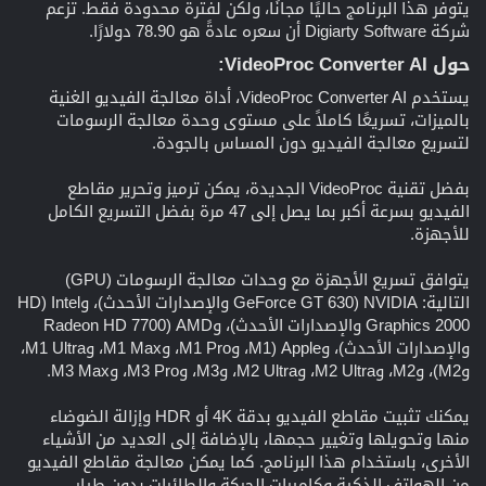
يتوفر هذا البرنامج حاليًا مجانًا، ولكن لفترة محدودة فقط. تزعم
شركة Digiarty Software أن سعره عادةً هو 78.90 دولارًا.
حول
VideoProc Converter AI:
يستخدم VideoProc Converter AI، أداة معالجة الفيديو الغنية
بالميزات، تسريعًا كاملاً على مستوى وحدة معالجة الرسومات
لتسريع معالجة الفيديو دون المساس بالجودة.
بفضل تقنية VideoProc الجديدة، يمكن ترميز وتحرير مقاطع
الفيديو بسرعة أكبر بما يصل إلى 47 مرة بفضل التسريع الكامل
للأجهزة.
يتوافق تسريع الأجهزة مع وحدات معالجة الرسومات (GPU)
التالية: NVIDIA (GeForce GT 630 والإصدارات الأحدث)، وIntel (HD
Graphics 2000 والإصدارات الأحدث)، وAMD (Radeon HD 7700
والإصدارات الأحدث)، وApple (M1، وM1 Pro، وM1 Max، وM1 Ultra،
وM2)، وM2، وM2 Ultra، وM2 Ultra، وM3، وM3 Pro، وM3 Max.
يمكنك تثبيت مقاطع الفيديو بدقة 4K أو HDR وإزالة الضوضاء
منها وتحويلها وتغيير حجمها، بالإضافة إلى العديد من الأشياء
الأخرى، باستخدام هذا البرنامج. كما يمكن معالجة مقاطع الفيديو
من الهواتف الذكية وكاميرات الحركة والطائرات بدون طيار