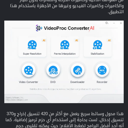
والكاميرات وكاميرات الفيديو وغيرها من الأجهزة باستخدام هذا
التطبيق.
هذا محول وسائط سريع يعمل مع أكثر من 420 تنسيق إخراج و370
تنسيق إدخال. لست بحاجة إلى استخدام أي حزم ترميز إضافية. كما
أنه أحد أفضل البرامج لضغط الأفلام؛ حيث يمكنه تقليص حجم