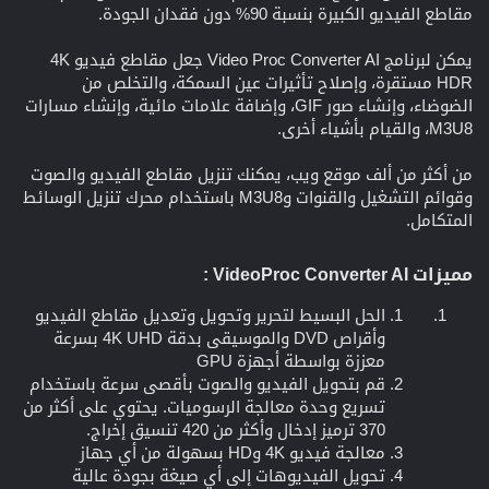
مقاطع الفيديو الكبيرة بنسبة 90% دون فقدان الجودة.
يمكن لبرنامج Video Proc Converter AI جعل مقاطع فيديو 4K
HDR مستقرة، وإصلاح تأثيرات عين السمكة، والتخلص من
الضوضاء، وإنشاء صور GIF، وإضافة علامات مائية، وإنشاء مسارات
M3U8، والقيام بأشياء أخرى.
من أكثر من ألف موقع ويب، يمكنك تنزيل مقاطع الفيديو والصوت
وقوائم التشغيل والقنوات وM3U8 باستخدام محرك تنزيل الوسائط
المتكامل.
مميزات
VideoProc Converter AI :
الحل البسيط لتحرير وتحويل وتعديل مقاطع الفيديو
وأقراص DVD والموسيقى بدقة 4K UHD بسرعة
معززة بواسطة أجهزة GPU
قم بتحويل الفيديو والصوت بأقصى سرعة باستخدام
تسريع وحدة معالجة الرسوميات. يحتوي على أكثر من
370 ترميز إدخال وأكثر من 420 تنسيق إخراج.
معالجة فيديو 4K وHD بسهولة من أي جهاز
تحويل الفيديوهات إلى أي صيغة بجودة عالية