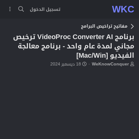
WKC
تسجيل الدخول
مفاتيح تراخيص البرامج
برنامج VideoProc Converter AI ترخيص
مجاني لمدة عام واحد - برنامج معالجة
الفيديو [Mac/Win]
ب
ت
WeKnowConquer
18 ديسمبر 2024
ا
ا
د
ر
ئ
ي
ا
خ
ل
ا
م
ل
و
ب
ض
د
و
ء
ع