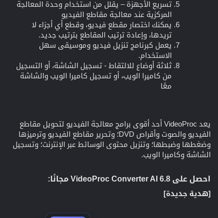
تسريع الأجهزة – يقلل من استخدام وحدة المعالجة
المركزية عند معالجة مقاطع الفيديو
يمكنك اختصار مقطع فيديو، وقطع أي أجزاء لا
تريدها، وإعادة ترتيب المقاطع بترتيب جديد.
يعمل كبرنامج تنزيل فيديو وموسيقى سهل
الاستخدام.
ثلاثة أوضاع للالتقاط - تسجيل الشاشة، أو التسجيل
من كاميرا الويب، أو تسجيل كاميرا الويب والشاشة
معًا
يعد VideoProc أحد أقوى برامج معالجة الفيديو لتحويل مقاطع
الفيديو والصوت وأقراص DVD؛ وتحرير مقاطع الفيديو وترميزها
وضغطها وضبطها؛ وتنزيل محتوى الوسائط عبر الإنترنت؛ وتسجيل
الشاشة وكاميرا الويب.
احصل على
VideoProc Converter AI 6.8
مجانًا:​
[هدية جديدة]