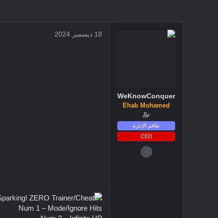
18 ديسمبر 2024
WeKnowConquer
Ehab Mohamed
طاقم الإدارة
CEO
4 ديسمبر 2024
2,719
3
38
Num 1 – Mode/Ignore Hits