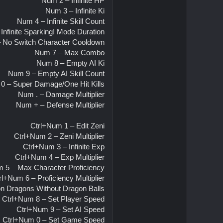
Num 2 – Infinite HP
Num 3 – Infinite Ki
Num 4 – Infinite Skill Count
Infinite Sparking! Mode Duration
 No Switch Character Cooldown
Num 7 – Max Combo
Num 8 – Empty AI Ki
Num 9 – Empty AI Skill Count
0 – Super Damage/One Hit Kills
Num . – Damage Multiplier
Num + – Defense Multiplier
Ctrl+Num 1 – Edit Zeni
Ctrl+Num 2 – Zeni Multiplier
Ctrl+Num 3 – Infinite Exp
Ctrl+Num 4 – Exp Multiplier
 5 – Max Character Proficiency
rl+Num 6 – Proficiency Multiplier
 Dragons Without Dragon Balls
Ctrl+Num 8 – Set Player Speed
Ctrl+Num 9 – Set AI Speed
Ctrl+Num 0 – Set Game Speed