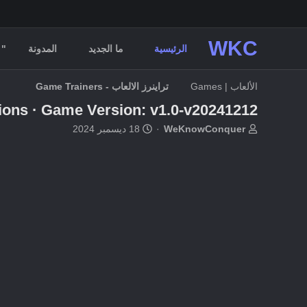
WKC
الرئيسية
ما الجديد
المدونة
" 
الألعاب | Games
تراينرز الالعاب - Game Trainers
ions · Game Version: v1.0-v20241212+
ب
ت
WeKnowConquer
18 ديسمبر 2024
ا
ا
د
ر
ئ
ي
ا
خ
ل
ا
م
ل
و
ب
ض
د
و
ء
ع