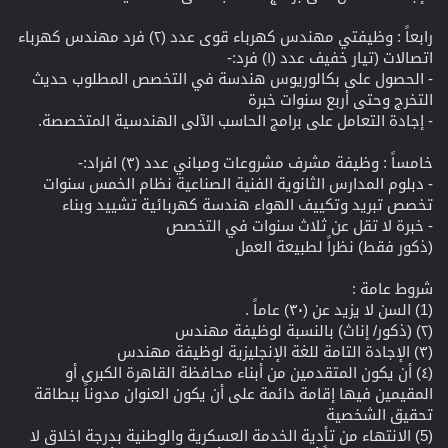
رابعاً : وظيفتي مهندس كهرباء قوى عدد (۲) فرد مهندس كهرباء
اتصالات (تیار خفیف عدد (۱) فرد:-
- الحصول على بكالوريوس هندسة في التخصص المطلوب حديث
التخرج وحتى أربع سنوات خبرة
- إجادة التعامل على برامج الحاسب الآلى الهندسية المتخصصة.
خامساً : وظيفة مشرف مشروعات ومباني عدد (۳) افراد:-
- دبلوم المدارس الثانوية الفنية الصناعية نظام الخمس سنوات
تخصص تبريد وتكييف الهواء هندسة كهربائية تشييد وبناء
- خبرة لا تقل عن ثلاث سنوات في التخصص
(ذكور فقط) نظراً لطبيعة العمل
شروط عامة :
(1) السن لا يزيد عن (۳۰) عاماً .
(۲) (ذكور/ إناث) بالنسبة لوظيفة مهندس
(۳) الإجادة التامة للغة الإنجليزية لوظيفة مهندس
(٤) أن يكون المتقدمين من أبناء محافظة القاهرة الكبرى أو
المقيمين فيها إقامة دائمة على أن يكون العنوان مدوناً ببطاقة
تحقيق الشخصية
(5) الانتهاء من تأدية الخدمة العسكرية والوطنية بدرجة اخلاق لا