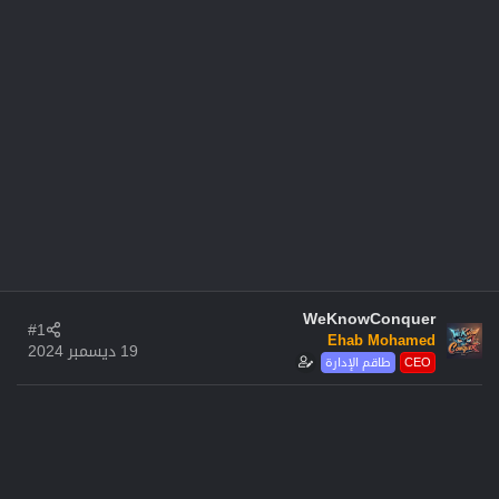
WeKnowConquer
#1
Ehab Mohamed
19 ديسمبر 2024
CEO
طاقم الإدارة