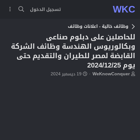
WKC
تسجيل الدخول
وظائف خالية - اعلانات وظائف
للحاصلين على دبلوم صناعى
وبكالوريوس الهندسة وظائف الشركة
القابضة لمصر للطيران والتقديم حتى
يوم 2024/12/25
ب
ت
WeKnowConquer
19 ديسمبر 2024
ا
ا
د
ر
ئ
ي
ا
خ
ل
ا
م
ل
و
ب
ض
د
و
ء
ع