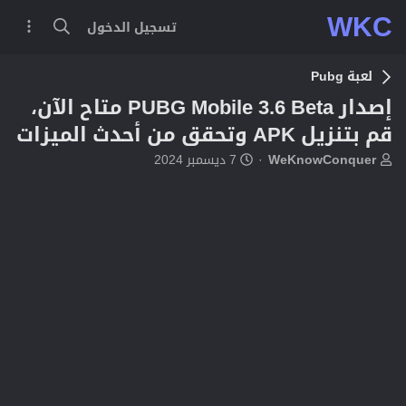
WKC
تسجيل الدخول
لعبة Pubg
إصدار PUBG Mobile 3.6 Beta متاح الآن،
قم بتنزيل APK وتحقق من أحدث الميزات
ب
ت
WeKnowConquer
7 ديسمبر 2024
ا
ا
د
ر
ئ
ي
ا
خ
ل
ا
م
ل
و
ب
ض
د
و
ء
ع