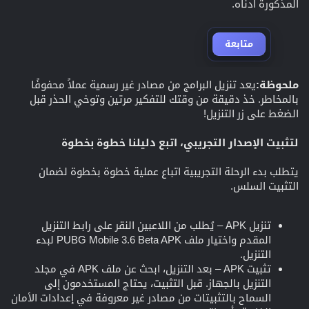
المذكورة أدناه.
متابعة
ملحوظة:
يعد تنزيل البرامج من مصادر غير رسمية عملاً محفوفًا
بالمخاطر. خذ دقيقة من وقتك للتفكير مرتين وتوخي الحذر قبل
الضغط على زر التنزيل!
لتثبيت الإصدار التجريبي، اتبع دليلنا خطوة بخطوة
يتطلب بدء الرحلة التجريبية اتباع عملية خطوة بخطوة لضمان
التثبيت السلس.
تنزيل APK – يُطلب من اللاعبين النقر على رابط التنزيل
المقدم واختيار ملف PUBG Mobile 3.6 Beta APK لبدء
التنزيل.
تثبيت APK – بعد التنزيل، ابحث عن ملف APK في مجلد
التنزيل بالجهاز. قبل التثبيت، يحتاج المستخدمون إلى
السماح بالتثبيتات من مصادر غير معروفة في إعدادات الأمان