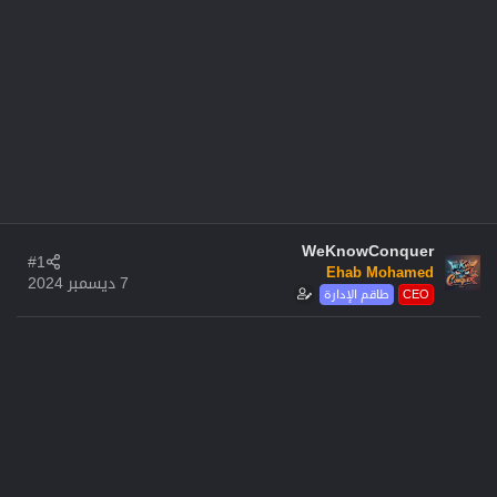
WeKnowConquer
#1
Ehab Mohamed
7 ديسمبر 2024
CEO
طاقم الإدارة