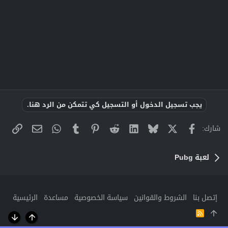
يجب تسجيل الدخول أو التسجيل كي تتمكن من الرد هنا.
X
فيسبوك
Bluesky
LinkedIn
Reddit
Pinterest
Tumblr
WhatsApp
الراب
البريد الإلك
شارك:
لعبة Pubg
إتصل بنا
الشروط والقوانين
سياسة الخصوصية
مساعدة
الرئيسية
R
S
أعلى
أسفل