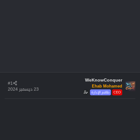
WeKnowConquer
#1
Ehab Mohamed
23 ديسمبر 2024
CEO
طاقم الإدارة