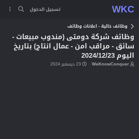
WKC
تسجيل الدخول
وظائف خالية - اعلانات وظائف
وظائف شركة دومتى (مندوب مبيعات -
سائق - مراقب امن - عمال انتاج) بتاريخ
اليوم 2024/12/23
ب
ت
WeKnowConquer
23 ديسمبر 2024
ا
ا
د
ر
ئ
ي
ا
خ
ل
ا
م
ل
و
ب
ض
د
و
ء
ع