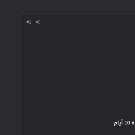
#1
م​