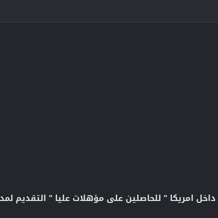
 امريكا " للحاصلين على مؤهلات عليا " التقديم لمدة 10 أيا