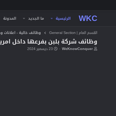
WKC
الرئيسية
ما الجديد
المدونة
القسم العام | General Section
وظائف خالية - اعلانات 
وظائف شركة بلبن بفرعها داخل امريكا " 
ب
ت
WeKnowConquer
23 ديسمبر 2024
ا
ا
د
ر
ئ
ي
ا
خ
ل
ا
م
ل
و
ب
ض
د
و
ء
ع