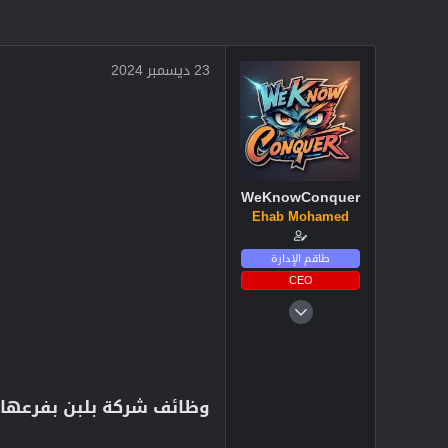
23 ديسمبر 2024
WeKnowConquer
Ehab Mohamed
طاقم الإدارة
CEO
4 ديسمبر 2024
2,713
3
38
وظائف شركة بلبن بفرعها داخل