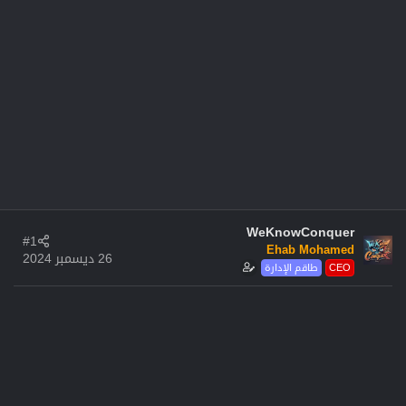
WeKnowConquer
#1
Ehab Mohamed
26 ديسمبر 2024
CEO
طاقم الإدارة