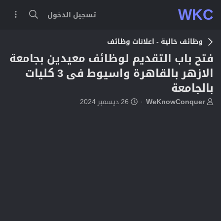
WKC
تسجيل الدخول
وظائف خالية - اعلانات وظائف
فتح باب التقديم لوظائف معيدين بجامعة
الازهر بالقاهرة واسيوط فى 3 كليات
بالجامعة
ب
ت
WeKnowConquer
26 ديسمبر 2024
ا
ا
د
ر
ئ
ي
ا
خ
ل
ا
م
ل
و
ب
ض
د
و
ء
ع