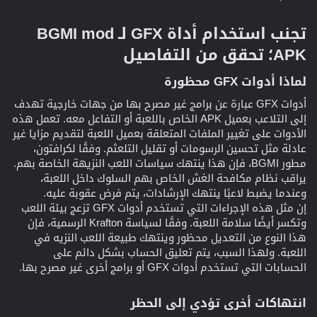
تجنب استخدام أداة GFX لـ BGMI mod
APK؛ تحقق من التفاصيل​
لماذا أدوات GFX محظورة​
أدوات GFX عبارة عن برامج غير مصرح بها من جهات خارجية تهدف
إلى التلاعب بعميل APK الخاص باللعبة أو التفاعل معه. تعمل هذه
الأدوات على تغيير الملفات المتعلقة بعميل اللعبة لتقديم مزايا غير
عادلة مثل تحسين الرسومات أو تقليل التلعثم. وفقًا لكرافتون،
مطور BGMI، فإن هذا ينتهك سياسات اللعب النزيهة الخاصة بهم.
يراقب نظام مكافحة الغش الخاص بهم السلوك داخل اللعبة،
وعندما يضبط لاعبًا ينتهك الإرشادات، يتم فرض عقوبة عليه.
إن مثل هذه الإجراءات التي تستخدم أدوات GFX تزعج بيئة اللعب
وتكسر أيضًا سلامة اللعبة. وفقًا لسياسة Krafton الرسمية، فإن
هذا النوع من التعديل محظور وينتهك طبيعة اللعب النزيه في
اللعبة. ولهذا السبب، يتم تعليق الحساب بشكل دائم على
الحسابات التي تستخدم أدوات GFX أو برامج أخرى غير مصرح بها.
انتهاكات أخرى تؤدي إلى الحظر​