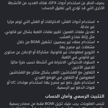
بصرف النظر عن استخدام أدوات GFX، هناك العديد من الأنشطة
الأخرى التي قد تؤدي إلى تعليق الحساب:
استخدام أدوات الغش: الاختراقات أو الغش التي توفر مزايا
غير عادلة.
تعديل ملفات العميل: تغيير ملفات اللعبة بشكل غير قانوني،
مثل إزالة نماذج العشب.
استخدام عملاء غير رسميين: تشغيل BGMI من خلال
مشغلات غير مصرح بها.
الترويج لمعلومات غير قانونية: مشاركة أو الإعلان عن محتوى
غير قانوني في اللعبة.
السلوك الاحتيالي: الانخراط في أنشطة تسبب ضررًا ماليًا
للاعبين الآخرين.
التعاون مع الغشاشين: اللعب بشكل متكرر مع الغشاشين
المعروفين أو التعاون في الوضع الفردي.
استخدام طرق دفع غير مصرح بها: استخدام مولدات UC أو
قنوات الدفع غير الرسمية.
التثبيت الرسمي وأمان الحساب​
لتجنب العقوبات، يجب عليك تنزيل BGMI فقط من مصادر رسمية