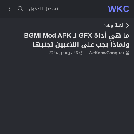
WKC
تسجيل الدخول
لعبة Pubg
ما هي أداة GFX لـ BGMI Mod APK
ولماذا يجب على اللاعبين تجنبها
ب
ت
WeKnowConquer
26 ديسمبر 2024
ا
ا
د
ر
ئ
ي
ا
خ
ل
ا
م
ل
و
ب
ض
د
و
ء
ع