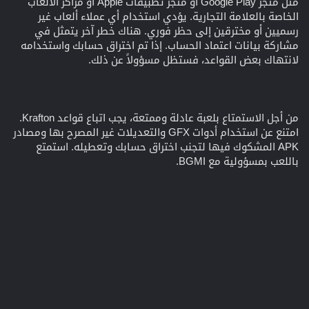
مثل متجر Google Play أو متجر تطبيقات Apple أو مراكز الألعاب
الخاصة بالعلامة التجارية. يؤدي استخدام أي عملاء ألعاب غير
رسميين أو مخترقين إلى حظر فوري. هناك خطر آخر يتمثل في
مشاركة بيانات اعتماد الحساب. إذا تم اختراق حسابك واستخدامه
لانتهاك بعض القواعد، فستظل مسؤولاً عن ذلك.
من أجل الاستمتاع بلعبة عادلة وممتعة، يجب اتباع قواعد Krafton.
امتنع عن استخدام أدوات GFX والتعديلات غير المصرح بها ومصادر
APK المشكوك فيها لتجنب اختراق حسابك وتعطيله. استمتع
باللعب بمسؤولية مع BGMI.