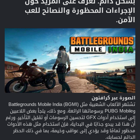
بشكل دائم. تعرف على المزيد حول
الإجراءات المحظورة والنصائح للعب
الآمن.​
الصورة عبر كرافتون
تشتهر الألعاب الشعبية مثل Battlegrounds Mobile India (BGMI)
وPUBG Mobile برسوماتها الرائعة. ومع ذلك، يلجأ بعض اللاعبين
إلى استخدام أدوات GFX لتحسين الرسومات أو تقليل التأخير. ورغم
أن هذا قد يبدو جذابًا في البداية، فإن استخدام مثل هذه الأدوات
محظور تمامًا وقد يؤدي إلى عواقب وخيمة، بما في ذلك الحظر
الدائم لحسابك.