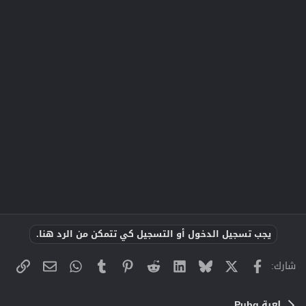
يجب تسجيل الدخول أو التسجيل كي تتمكن من الرد هنا.
X
فيسبوك
Bluesky
LinkedIn
Reddit
Pinterest
Tumblr
WhatsApp
الراب
البريد الإلك
شارك:
لعبة Pubg